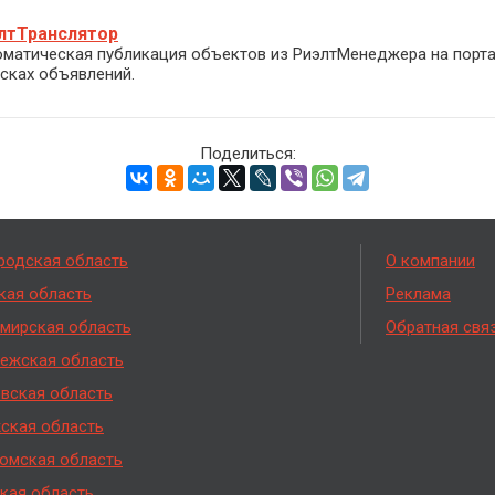
лтТранслятор
оматическая публикация объектов из РиэлтМенеджера на порт
сках объявлений.
Поделиться:
родская область
О компании
кая область
Реклама
мирская область
Обратная свя
ежская область
вская область
ская область
омская область
кая область