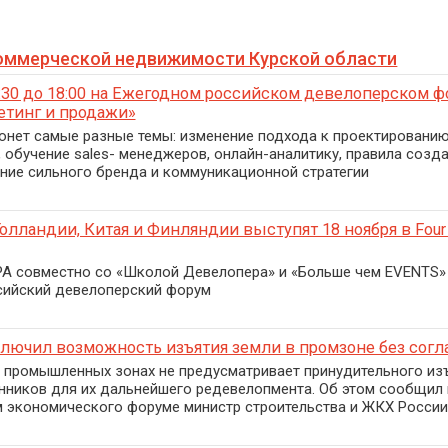
оммерческой недвижимости Курской области
0:30 до 18:00 на Ежегодном российском девелоперском ф
етинг и продажи»
онет самые разные темы: изменение подхода к проектировани
, обучение sales- менеджеров, онлайн-аналитику, правила соз
ение сильного бренда и коммуникационной стратегии
олландии, Китая и Финляндии выступят 18 ноября в Four 
A совместно со «Школой Девелопера» и «Больше чем EVENTS» 
сийский девелоперский форум
лючил возможность изъятия земли в промзоне без согл
 промышленных зонах не предусматривает принудительного изъ
нников для их дальнейшего редевелопмента. Об этом сообщил 
экономического форуме министр строительства и ЖКХ России