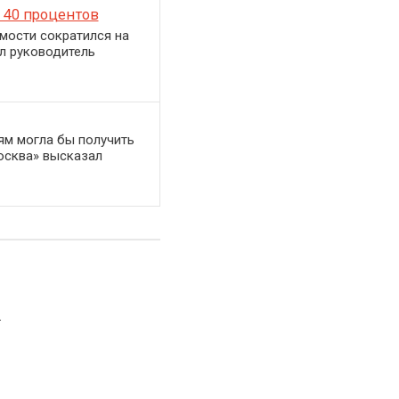
 40 процентов
мости сократился на
л руководитель
ям могла бы получить
осква» высказал
.