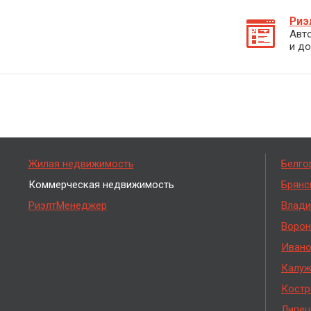
Риэ
Авт
и до
Жилая недвижимость
Белго
Коммерческая недвижимость
Брянс
РиэлтМенеджер
Влади
Ворон
Ивано
Калуж
Костр
Липец