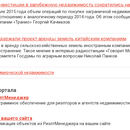
нвестиции в зарубежную недвижимость сократились на
але 2015 года объем операций по покупке заграничной недвижи
 отношению к аналогичному периоду 2014 года. Об этом сообщи
пании «Транио» Георгий Качмазов.
ддержали проект аренды земель китайским компаниям
 в аренду сельскохозяйственных земель иностранным компани
странение. Такое мнение в интервью радиостанции «Говорит М
омитета Госдумы по аграрным вопросам Николай Панков
ммерческой недвижимости
ортала
лтМенеджер
граммное обеспечение для риэлторов и агентств недвижимости
 вашего сайта
ликация объектов из РиэлтМенеджера на вашем сайте.