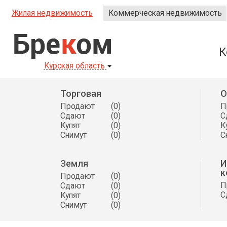
Жилая недвижимость
Коммерческая недвижимость
Бре
к
ом
К
Курская область
Торговая
О
Продают
(0)
П
Сдают
(0)
С
Купят
(0)
К
Снимут
(0)
С
Земля
И
к
Продают
(0)
П
Сдают
(0)
С
Купят
(0)
Снимут
(0)