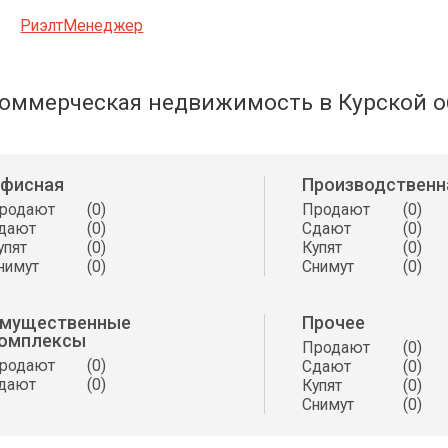
РиэлтМенеджер
оммерческая недвижимость в Курской о
фисная
Производственн
родают
(0)
Продают
(0)
дают
(0)
Сдают
(0)
упят
(0)
Купят
(0)
нимут
(0)
Снимут
(0)
мущественные
Прочее
омплексы
Продают
(0)
родают
(0)
Сдают
(0)
дают
(0)
Купят
(0)
Снимут
(0)