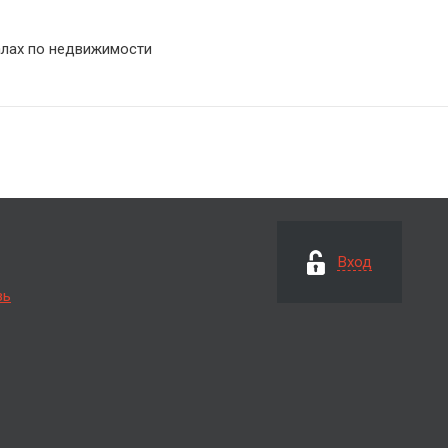
алах по недвижимости
Вход
зь